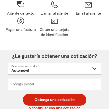
Agente de texto
Llamar al agente
Email al agente
Pagar una factura
Obtén una tarjeta
de identificación
¿Le gustaría obtener una cotización?
Seleccione un producto
Seleccione
un
nombre
de
producto
del
Código postal
Ingresa
Ingresa
_____
menú
un
un
desplegable
código
código
postal
postal
Obtenga una cotización
de
de
5
5
o continuar con una cotización