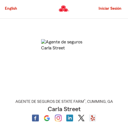
Pasar
al
English
Iniciar Sesión
contenido
principal
Comienzo
del
contenido
principal
®
AGENTE DE SEGUROS DE STATE FARM
,
CUMMING
, GA
Carla Street