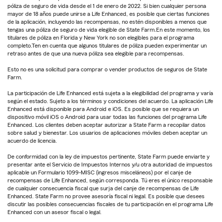
póliza de seguro de vida desde el 1 de enero de 2022. Si bien cualquier persona
mayor de 18 años puede unirse a Life Enhanced, es posible que ciertas funciones
de la aplicación, incluyendo las recompensas, no estén disponibles a menos que
tengas una póliza de seguro de vida elegible de State Farm.En este momento, los
titulares de póliza en Florida y New York no son elegibles para el programa
completo.Ten en cuenta que algunos titulares de póliza pueden experimentar un
retraso antes de que una nueva póliza sea elegible para recompensas.
Esto no es una solicitud para comprar o vender productos de seguros de State
Farm.
La participación de Life Enhanced está sujeta a la elegibilidad del programa y varía
según el estado. Sujeto a los términos y condiciones del acuerdo. La aplicación Life
Enhanced está disponible para Android e iOS. Es posible que se requiera un
dispositivo móvil iOS o Android para usar todas las funciones del programa Life
Enhanced. Los clientes deben aceptar autorizar a State Farm a recopilar datos
sobre salud y bienestar. Los usuarios de aplicaciones móviles deben aceptar un
acuerdo de licencia.
De conformidad con la ley de impuestos pertinente, State Farm puede enviarte y
presentar ante el Servicio de Impuestos Internos y/u otra autoridad de impuestos
aplicable un Formulario 1099-MISC (ingresos misceláneos) por el canje de
recompensas de Life Enhanced, según corresponda. Tú eres el único responsable
de cualquier consecuencia fiscal que surja del canje de recompensas de Life
Enhanced. State Farm no provee asesoría fiscal ni legal. Es posible que desees
discutir las posibles consecuencias fiscales de tu participación en el programa Life
Enhanced con un asesor fiscal o legal.