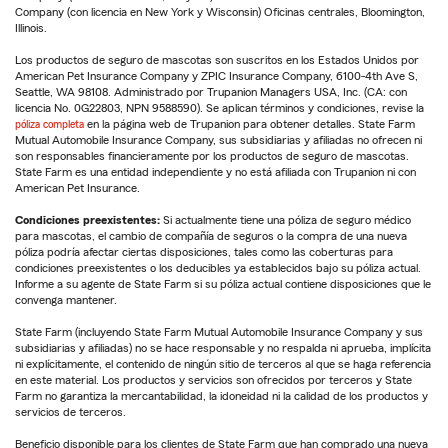
Company (con licencia en New York y Wisconsin) Oficinas centrales, Bloomington,
Illinois.
Los productos de seguro de mascotas son suscritos en los Estados Unidos por
American Pet Insurance Company y ZPIC Insurance Company, 6100-4th Ave S,
Seattle, WA 98108. Administrado por Trupanion Managers USA, Inc. (CA: con
licencia No. 0G22803, NPN 9588590). Se aplican términos y condiciones, revise la
póliza completa
en la página web de Trupanion para obtener detalles. State Farm
Mutual Automobile Insurance Company, sus subsidiarias y afiliadas no ofrecen ni
son responsables financieramente por los productos de seguro de mascotas.
State Farm es una entidad independiente y no está afiliada con Trupanion ni con
American Pet Insurance.
Condiciones preexistentes:
Si actualmente tiene una póliza de seguro médico
para mascotas, el cambio de compañía de seguros o la compra de una nueva
póliza podría afectar ciertas disposiciones, tales como las coberturas para
condiciones preexistentes o los deducibles ya establecidos bajo su póliza actual.
Informe a su agente de State Farm si su póliza actual contiene disposiciones que le
convenga mantener.
State Farm (incluyendo State Farm Mutual Automobile Insurance Company y sus
subsidiarias y afiliadas) no se hace responsable y no respalda ni aprueba, implícita
ni explícitamente, el contenido de ningún sitio de terceros al que se haga referencia
en este material. Los productos y servicios son ofrecidos por terceros y State
Farm no garantiza la mercantabilidad, la idoneidad ni la calidad de los productos y
servicios de terceros.
Beneficio disponible para los clientes de State Farm que han comprado una nueva